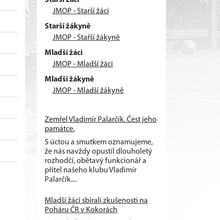
JMOP - Starší žáci
Starší žákyně
JMOP - Stařší žákyně
Mladší žáci
JMOP - Mladší žáci
Mladší žákyně
JMOP - Mladší žákyně
Zemřel Vladimír Palarčík. Čest jeho
památce.
S úctou a smutkem oznamujeme,
že nás navždy opustil dlouholetý
rozhodčí, obětavý funkcionář a
přítel našeho klubu Vladimír
Palarčík....
Mladší žáci sbírali zkušenosti na
Poháru ČR v Kokorách