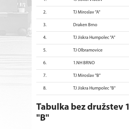
2.
TJ Miroslav "A"
3.
Draken Brno
4.
TJ Jiskra Humpolec "A"
5.
TJ Olbramovice
6.
1.NH BRNO
7.
TJ Miroslav "B"
8.
TJ Jiskra Humpolec "B"
Tabulka bez družstev 
"B"