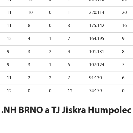
11
10
0
1
220:114
20
11
8
0
3
175:142
16
12
4
1
7
164:195
9
9
3
2
4
101:131
8
9
3
1
5
107:124
7
11
2
2
7
91:130
6
12
0
0
12
74:179
0
1.NH BRNO a TJ Jiskra Humpolec