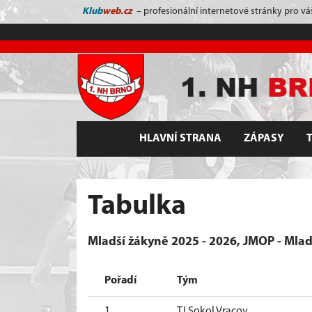
Klub
web.cz
– profesionální internetové stránky pro vá
HLAVNÍ STRANA
ZÁPASY
Tabulka
Mladší žákyně 2025 - 2026, JMOP - Mlad
Pořadí
Tým
1.
TJ Sokol Vracov