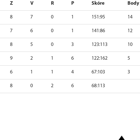
Z
V
R
P
Skóre
Body
8
7
0
1
151:95
14
7
6
0
1
141:86
12
8
5
0
3
123:113
10
9
2
1
6
122:162
5
6
1
1
4
67:103
3
8
0
2
6
68:113