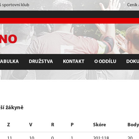
š sportovní klub
Ceník
TABULKA
DRUŽSTVA
KONTAKT
O ODDÍLU
DOK
ší žákyně
Z
V
R
P
Skóre
Body
11
10
0
1
201:118
20