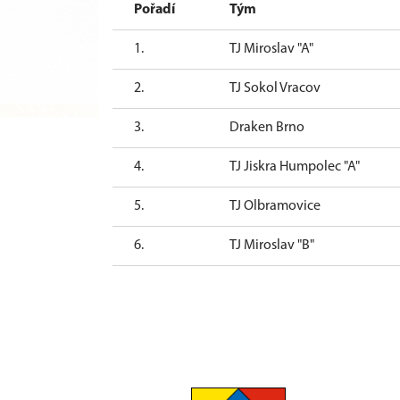
Pořadí
Tým
1.
TJ Miroslav "A"
2.
TJ Sokol Vracov
3.
Draken Brno
4.
TJ Jiskra Humpolec "A"
5.
TJ Olbramovice
6.
TJ Miroslav "B"