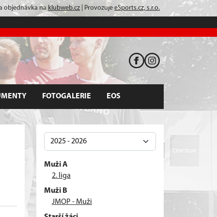
 a objednávka na
klubweb.cz
| Provozuje
eSports.cz, s.r.o.
UMENTY
FOTOGALERIE
EOS
Muži A
2. liga
Muži B
JMOP - Muži
Starší žáci