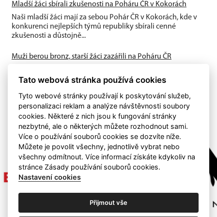
Mladší žáci sbírali zkušenosti na Poháru ČR v Kokorách
Naši mladší žáci mají za sebou Pohár ČR v Kokorách, kde v
konkurenci nejlepších týmů republiky sbírali cenné
zkušenosti a důstojně...
Muži berou bronz, starší žáci zazářili na Poháru ČR
Závěr sezony přinesl hned dva důvody k oslavám. Muži si
Tato webová stránka používá cookies
dvěma výhrami na severovýchodě Čech zajistili konečné 3.
místo ve 2. lize,...
Tyto webové stránky používají k poskytování služeb,
personalizaci reklam a analýze návštěvnosti soubory
cookies. Některé z nich jsou k fungování stránky
nezbytné, ale o některých můžete rozhodnout sami.
Více o používání souborů cookies se dozvíte níže.
Můžete je povolit všechny, jednotlivě vybrat nebo
všechny odmítnout. Více informací získáte kdykoliv na
stránce Zásady používání souborů cookies.
Nastavení cookies
Přijmout vše