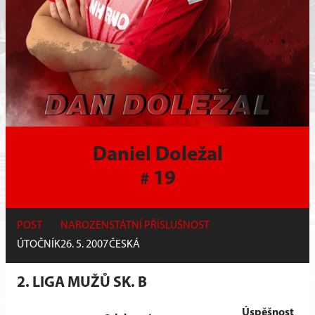
Daniel Doležal
19
#
POST
NAROZEN
STÁTNÍ PŘÍSLUŠNOST
ÚTOČNÍK
26. 5. 2007
ČESKÁ
2. LIGA MUŽŮ SK. B
Úspěšnost