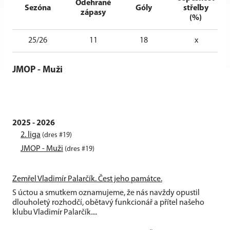
Odehrané
Sezóna
Góly
střelby
zápasy
(%)
25/26
11
18
x
JMOP - Muži
2025 - 2026
2. liga
(dres #19)
JMOP - Muži
(dres #19)
Zemřel Vladimír Palarčík. Čest jeho památce.
S úctou a smutkem oznamujeme, že nás navždy opustil
dlouholetý rozhodčí, obětavý funkcionář a přítel našeho
klubu Vladimír Palarčík....